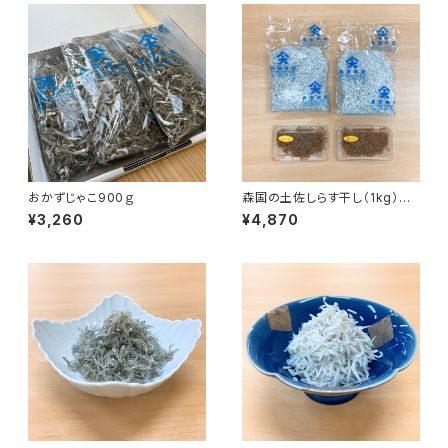
おかずじゃこ900ｇ
森国の土佐しらす干し（1kg）と
佃煮（100g）のセット
¥3,260
¥4,870