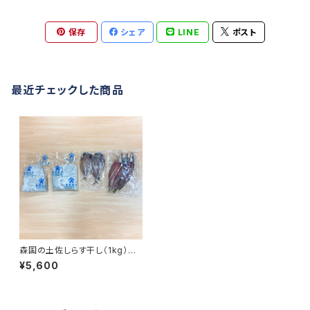
保存
シェア
LINE
ポスト
最近チェックした商品
森国の土佐しらす干し（1kg）と
特選干物セット（アジ3枚 / カマ
¥5,600
ス3枚）