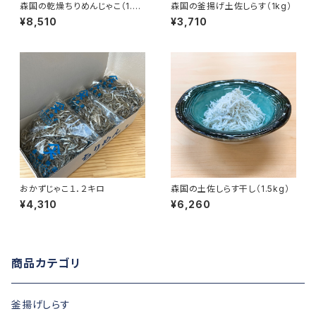
森国の乾燥ちりめんじゃこ（1.2k
森国の釜揚げ土佐しらす（1kg）
g）
¥8,510
¥3,710
おかずじゃこ１．２キロ
森国の土佐しらす干し（1.5kg）
¥4,310
¥6,260
商品カテゴリ
釜揚げしらす