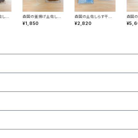
佐しら
森国の釜揚げ土佐しら
森国の土佐しらす干し
森国の
（150
す（300g）と佃煮（100
（500g）と佃煮（100g）
（1k
¥1,850
¥2,820
¥5,
g）のセット
のセット
（アジ3