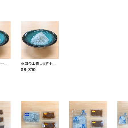
す干し
森国の土佐しらす干し
（2kg）
¥8,310