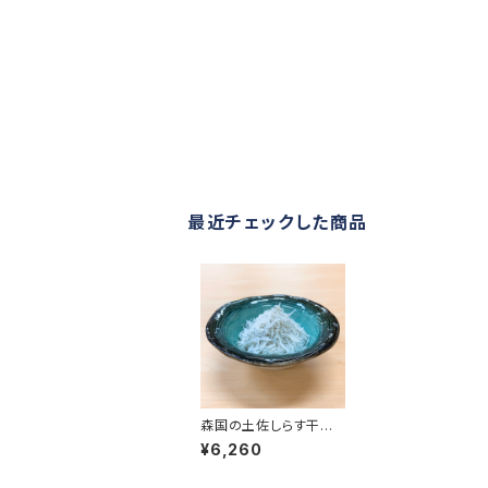
最近チェックした商品
森国の土佐しらす干し
（1.5kg）
¥6,260