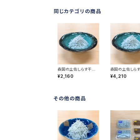
同じカテゴリの商品
森国の土佐しらす干し
森国の土佐しら
（500g）
（1kg）
¥2,160
¥4,210
その他の商品