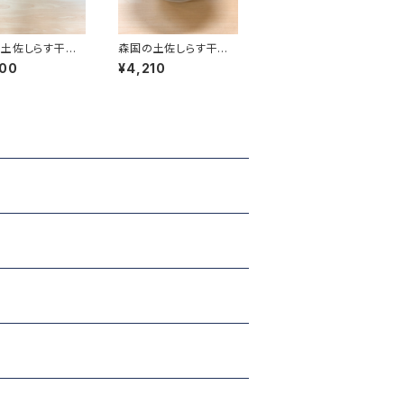
土佐しらす干し
森国の土佐しらす干し
g）と特選干物セット
（1kg）
600
¥4,210
枚 / カマス3枚）