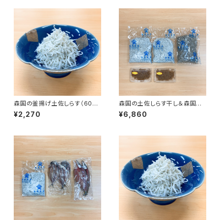
森国の釜揚げ土佐しらす（600
森国の土佐しらす干し＆森国の
g）
乾燥ちりめんじゃこ＆佃煮食べ
¥2,270
¥6,860
比べセット